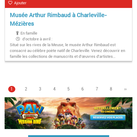
Ajouter
Musée Arthur Rimbaud à Charleville-
Mézières
En famille
d'octobre à avril :
Situé sur les rives de la Meuse, le musée Arthur Rimbaud est
- du mardi au vendredi : 9h-12h / 13h30-17h30
consacré au célèbre poète natif de Charleville. Venez découvrir en
- samedi et dimanche : 14h-17h30
famille les collections de manuscrits et d'œuvres d'artistes…
de mai à septembre :
- du mardi au vendredi : 9h30-12h30 / 13h30-18h
- samedi et dimanche : 11h-13h / 14h30-18h
Page
1
Page
2
Page
3
Page
4
Page
5
Pagination
Page
6
Page
7
Page
8
Page
››
courante
suivan