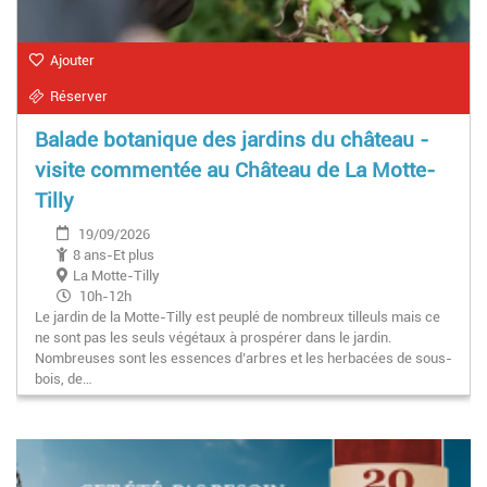
Ajouter
Réserver
Balade botanique des jardins du château -
visite commentée au Château de La Motte-
Tilly
19/09/2026
8 ans-Et plus
La Motte-Tilly
10h-12h
Le jardin de la Motte-Tilly est peuplé de nombreux tilleuls mais ce
ne sont pas les seuls végétaux à prospérer dans le jardin.
Nombreuses sont les essences d’arbres et les herbacées de sous-
bois, de…