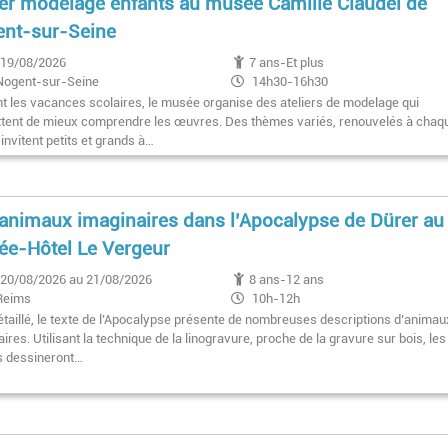
ier modelage enfants au musée Camille Claudel de
nt-sur-Seine
19/08/2026
7 ans-Et plus
Nogent-sur-Seine
14h30-16h30
t les vacances scolaires, le musée organise des ateliers de modelage qui
tent de mieux comprendre les œuvres. Des thèmes variés, renouvelés à chaq
, invitent petits et grands à…
animaux imaginaires dans l’Apocalypse de Dürer au
e-Hôtel Le Vergeur
20/08/2026 au 21/08/2026
8 ans-12 ans
Reims
10h-12h
étaillé, le texte de l’Apocalypse présente de nombreuses descriptions d’animau
ires. Utilisant la technique de la linogravure, proche de la gravure sur bois, les
s dessineront…