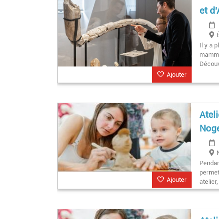
et d
Il y a
mammou
Découv
Ajouter
Atel
Noge
Pendan
permet
Ajouter
atelier