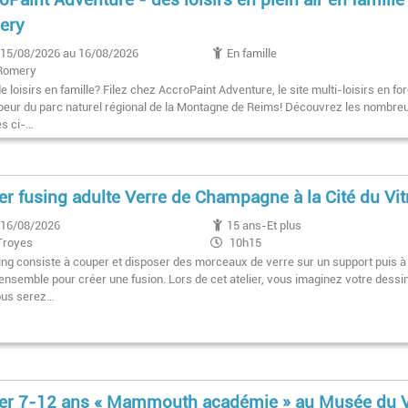
ery
15/08/2026 au 16/08/2026
En famille
Romery
e loisirs en famille? Filez chez AccroPaint Adventure, le site multi-loisirs en fo
coeur du parc naturel régional de la Montagne de Reims! Découvrez les nombre
és ci-…
ier fusing adulte Verre de Champagne à la Cité du Vitr
16/08/2026
15 ans-Et plus
Troyes
10h15
ing consiste à couper et disposer des morceaux de verre sur un support puis à
'ensemble pour créer une fusion. Lors de cet atelier, vous imaginez votre dessin
ous serez…
ier 7-12 ans « Mammouth académie » au Musée du 