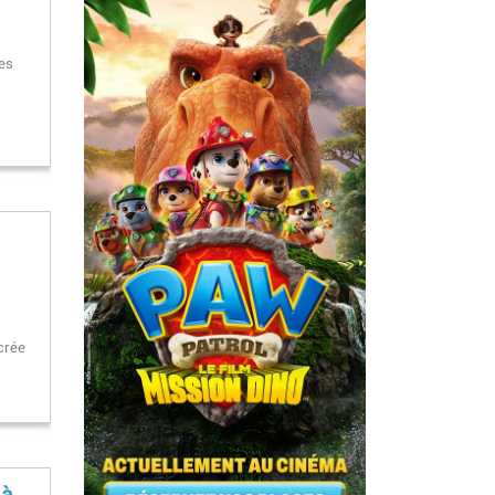
les
 crée
 à