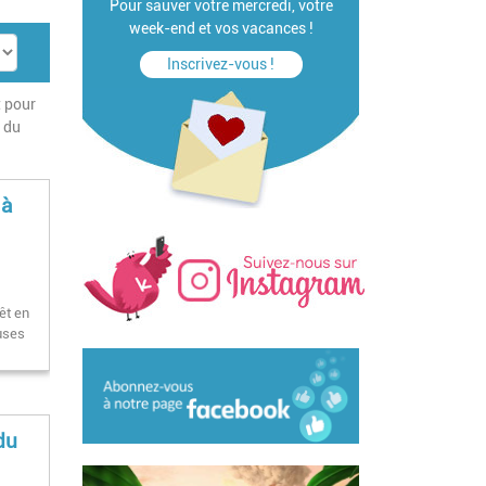
Pour sauver votre mercredi, votre
week-end et vos vacances !
Inscrivez-vous !
t pour
e du
 à
rêt en
uses
du