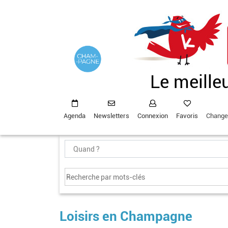
Aller
au
contenu
principal
Le meille
Agenda
Newsletters
Connexion
Favoris
Change
Loisirs en Champagne