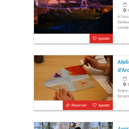
À l’occ
hauteu
constel
Ajouter
Atel
d'Ar
Grâce 
ton pro
Réserver
Ajouter
Accr