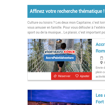
Affinez votre recherche thématique !
Culture ou loisirs ? Les deux mon Capitaine, c’est loin
vous amuser en famille. Pour vous défouler à l’extérie
sport ou de la musique… Le plaisir, c’est important po
Accr
Rom
Envie d
plein 
Réserver
Ajouter
activit
Les 
Fort