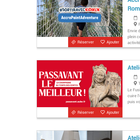
Rom
Envie d
plein 
Réserver
Ajouter
activit
Atel
Le Fus
cuire l
puis v
Réserver
Ajouter
Atel