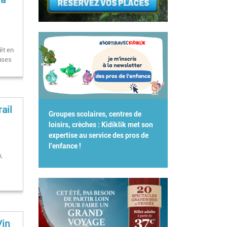
rêt en
uses
ail
Groupes scolaires, centres de
loisirs, crèches : Kidiklik met son
expertise au service des pros de
l'enfance !
,
Vin