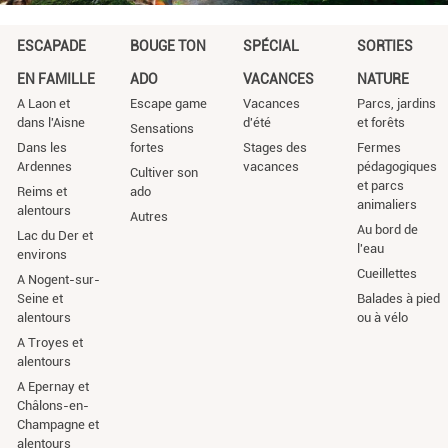
ESCAPADE
BOUGE TON
SPÉCIAL
SORTIES
EN FAMILLE
ADO
VACANCES
NATURE
A Laon et
Escape game
Vacances
Parcs, jardins
dans l'Aisne
d'été
et forêts
Sensations
Dans les
fortes
Stages des
Fermes
Ardennes
vacances
pédagogiques
Cultiver son
et parcs
Reims et
ado
animaliers
alentours
Autres
Au bord de
Lac du Der et
l'eau
environs
Cueillettes
A Nogent-sur-
Seine et
Balades à pied
alentours
ou à vélo
A Troyes et
alentours
A Epernay et
Châlons-en-
Champagne et
alentours