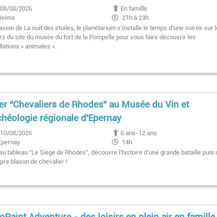
08/08/2026
En famille
Reims
21h à 23h
asion de La nuit des étoiles, le planétarium s’installe le temps d’une soirée sur 
rs du site du musée du fort de la Pompelle pour vous faire découvrir les
lations « animales ».
ier “Chevaliers de Rhodes” au Musée du Vin et
chéologie régionale d'Epernay
10/08/2026
6 ans-12 ans
Épernay
14h
au tableau “Le Siège de Rhodes”, découvre l’histoire d’une grande bataille puis
pre blason de chevalier !
oPaint Adventure - des loisirs en plein air en famille