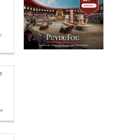
s.
e
ue