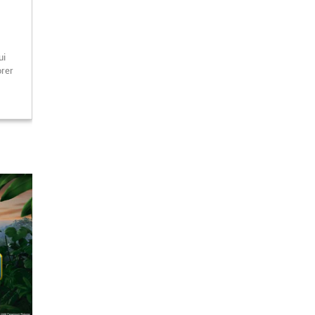
ui
orer