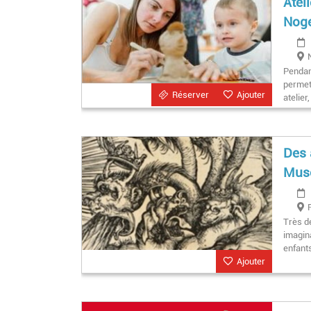
Atel
Noge
Pendan
permet
Réserver
Ajouter
atelier
Des 
Musé
Très d
imagina
enfant
Ajouter