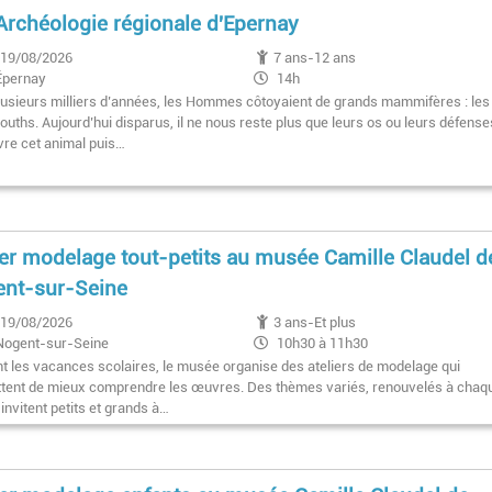
'Archéologie régionale d'Epernay
19/08/2026
7 ans-12 ans
Épernay
14h
 plusieurs milliers d’années, les Hommes côtoyaient de grands mammifères : les
ths. Aujourd’hui disparus, il ne nous reste plus que leurs os ou leurs défense
re cet animal puis…
ier modelage tout-petits au musée Camille Claudel d
nt-sur-Seine
19/08/2026
3 ans-Et plus
Nogent-sur-Seine
10h30 à 11h30
t les vacances scolaires, le musée organise des ateliers de modelage qui
tent de mieux comprendre les œuvres. Des thèmes variés, renouvelés à chaq
, invitent petits et grands à…